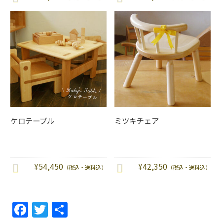
ケロテーブル
ミツキチェア
¥
54,450
¥
42,350
（税込・送料込）
（税込・送料込）
F
T
共