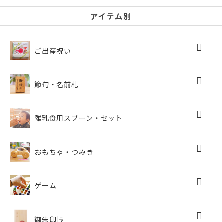
a
w
有
c
itt
アイテム別
e
er
b
ご出産祝い
o
o
節句・名前札
k
離乳食用スプーン・セット
おもちゃ・つみき
ゲーム
御朱印帳