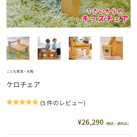
こども家具・木馬
ケロチェア
(
5
件のレビュー)
5
件の利用者
評価に基づ
¥
26,290
く5段階評
（税込・送料込）
価のうち、
5.00
点