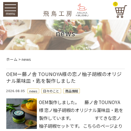
0
menu
news
ホーム
>
news
OEMー藤ノ舎 TOUNOYA様の恋ノ柚子胡椒のオリジ
ナル薬味皿・匙を製作しました
2026.08.05
news
日々のこと
商品情報
OEM製作しました。 藤ノ舎 TOUNOYA
様 恋ノ柚子胡椒のオリジナル薬味皿・匙を
製作しています。 すてきな恋ノ
柚子胡椒セットです。 こちらのページより