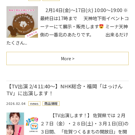
2月14日(金)～17日(火) 10:00～19:00 ※
最終日は17時まで 天神地下街イベントコ
ーナーにて展示・販売します
ミーナ天神
側の一番北のあたりです。 出来るだけ
たくさん...
More >
【TV出演 2/4 11:40～】NHK総合・福岡「はっけん
TV」に出演します！
2026.02.04
news
商品情報
【TV出演します！】 佐賀県では ２月
２７日（金）・２８日(土)・３月１日(日)の
３日間、 「佐賀つくるまちの開放日」を開