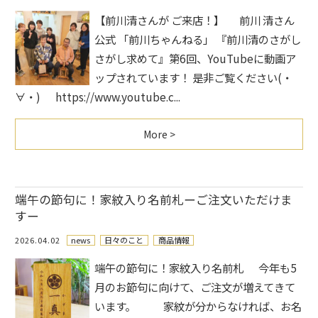
【前川清さんが ご来店！】 前川 清さん
公式 「前川ちゃんねる」 『前川清のさがし
さがし求めて』第6回、YouTubeに動画ア
ップされています！ 是非ご覧ください(・
∀・) https://www.youtube.c...
More >
端午の節句に！家紋入り名前札ーご注文いただけま
すー
2026.04.02
news
日々のこと
商品情報
端午の節句に！家紋入り名前札 今年も5
月のお節句に向けて、ご注文が増えてきて
います。 家紋が分からなければ、お名