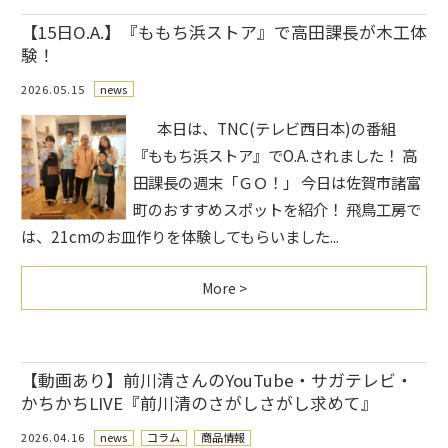
【15日O.A.】『ももち浜ストア』で高田課長が木工体
験！
2026.05.15
news
本日は、TNC(テレビ西日本)の番組
『ももち浜ストア』でO.A.されました！ 高
田課長の週末「ＧＯ！」 今日は佐賀市諸富
町のおすすめスポットを紹介！ 飛鳥工房で
は、21cmのお皿作りを体験してもらいました...
More >
【動画あり】前川清さんのYouTube・サガテレビ・
かちかちLIVE『前川清のさがしさがし求めて』
2026.04.16
news
コラム
商品情報