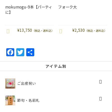
mokumogu-9本【パーティ
フォーク大
に】
¥
13,750
¥
2,530
（税込・送料込）
（税込・送料込）
F
T
共
a
w
有
c
itt
アイテム別
e
er
b
ご出産祝い
o
o
節句・名前札
k