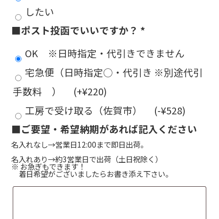
したい
■ポスト投函でいいですか？
*
OK ※日時指定・代引きできません
宅急便（日時指定○・代引き ※別途代引
手数料 ）
(+
¥
220
)
工房で受け取る（佐賀市）
(
-
¥
528
)
■ご要望・希望納期があれば記入ください
名入れなし→営業日12:00まで即日出荷。
名入れあり→約3営業日で出荷（土日祝除く）
※ お急ぎもできます！
着日希望がございましたらお書き添え下さい。