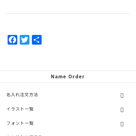
F
T
共
a
w
有
c
itt
e
er
b
Name Order
o
o
名入れ注文方法
k
イラスト一覧
フォント一覧