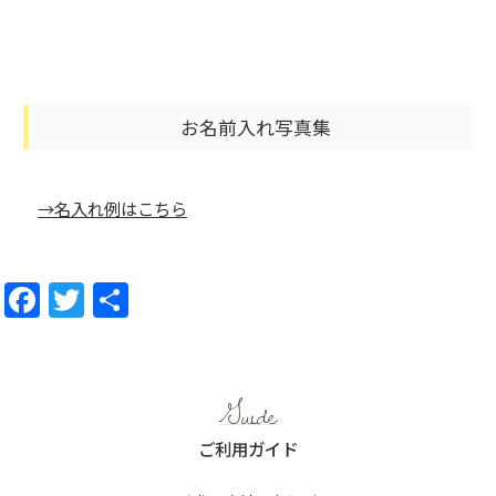
お名前入れ写真集
→名入れ例はこちら
F
T
共
a
w
有
c
itt
e
er
Guide
b
ご利用ガイド
o