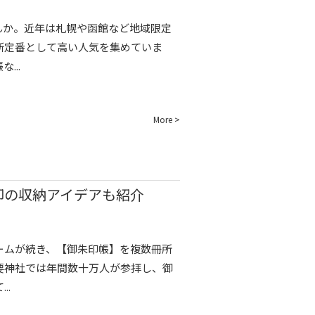
んか。近年は札幌や函館など地域限定
新定番として高い人気を集めていま
...
More >
印の収納アイデアも紹介
ームが続き、【御朱印帳】を複数冊所
要神社では年間数十万人が参拝し、御
..