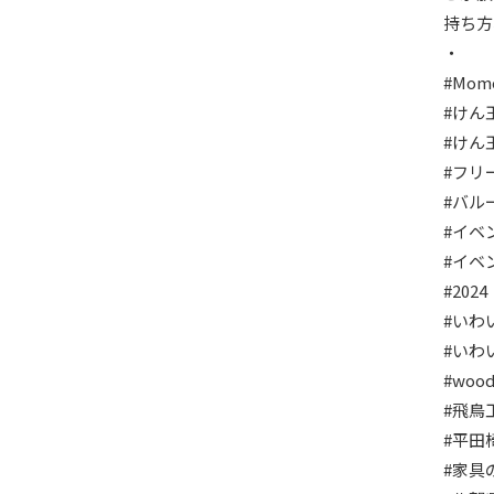
持ち方
・
#Mom
#けん
#けん
#フリ
#バル
#イベ
#イベ
#2024
#いわ
#いわ
#wood
#飛鳥
#平田
#家具