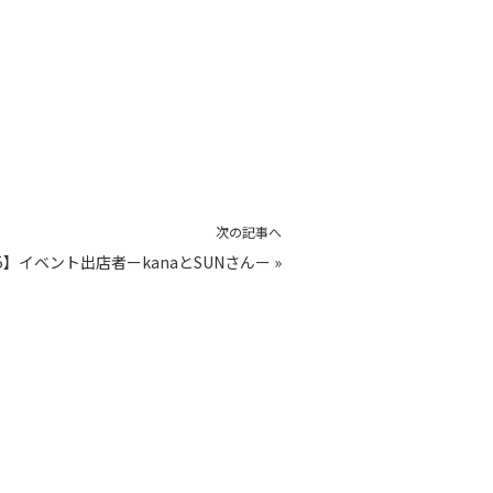
次の記事へ
15】イベント出店者ーkanaとSUNさんー
»