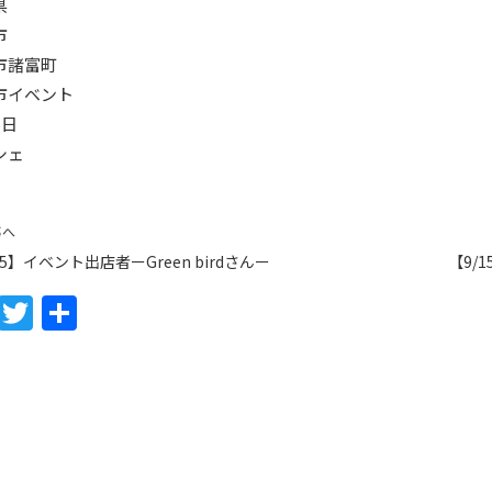
県
市
市諸富町
市イベント
5日
シェ
事へ
15】イベント出店者ーGreen birdさんー
【9/
F
T
共
a
w
有
c
itt
e
er
b
o