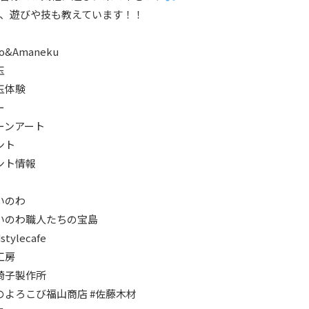
、遊びや技も教えています！！
o
&Amaneku
玉
玉体験
ー
ーンアート
ント
ント情報
いのわ
いのわ職人たちの宝島
stylecafe
工房
椅子製作所
のよろこび福山商店
#佐藤木材