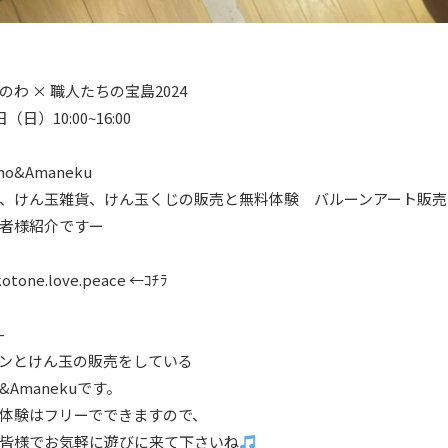
のわ × 職人たちの宝島2024
日（日）10:00~16:00
o&Amaneku
、けん玉雑貨、けん玉くじの販売と無料体験 バルーンアート販売
者様紹介ですー
kotone.love.peace
←ｺﾁﾗ
-
ンとけん玉の販売をしている
&Amanekuです。
体験はフリーでできますので、
皆様でお気軽に遊びに来て下さいね