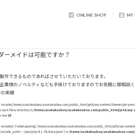
ONLINE SHOP
MY
ダーメイドは可能ですか？
製作できるものであればさせていただいております。
企業様のノベルティなども手掛けておりますのでお気軽に御相談
Mの実績
: include(/home/asukakoubou/asukakoubou.com/public_html/jetb/wp-content/themes/jet-press1
 such file or directory in
/home/asukakoubou/asukakoubou.com/public_html/jetb/wp-c
n line
20
: include(): Failed opening '/home/asukakoubou/asukakoubou.com/public_html/jetb/wp-content
 (include_path='.:/opt/php-8.1.34/data/pear') in
/home/asukakoubou/asukakoubou.com/p