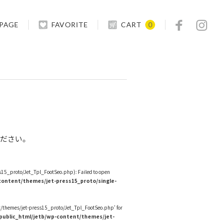
 PAGE
FAVORITE
CART
0
ください。
5_proto/Jet_Tpl_FootSeo.php): Failed to open
ontent/themes/jet-press15_proto/single-
/themes/jet-press15_proto/Jet_Tpl_FootSeo.php' for
ublic_html/jetb/wp-content/themes/jet-