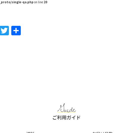
_proto/single-qa.php
on line
20
F
T
共
a
w
有
c
itt
e
er
b
o
o
k
Guide
ご利用ガイド