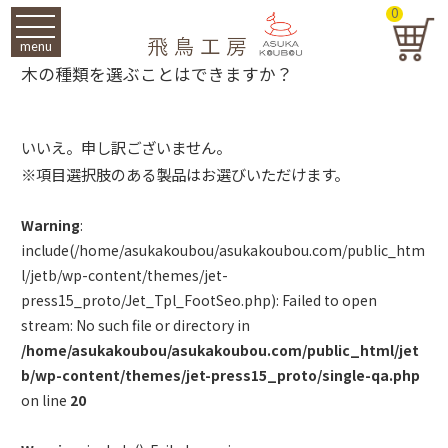
0
menu
木の種類を選ぶことはできますか？
いいえ。申し訳ございません。
※項目選択肢のある製品はお選びいただけます。
Warning
:
include(/home/asukakoubou/asukakoubou.com/public_htm
l/jetb/wp-content/themes/jet-
press15_proto/Jet_Tpl_FootSeo.php): Failed to open
stream: No such file or directory in
/home/asukakoubou/asukakoubou.com/public_html/jet
b/wp-content/themes/jet-press15_proto/single-qa.php
on line
20