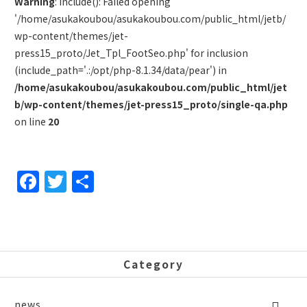
Warning
: include(): Failed opening
'/home/asukakoubou/asukakoubou.com/public_html/jetb/
wp-content/themes/jet-
press15_proto/Jet_Tpl_FootSeo.php' for inclusion
(include_path='.:/opt/php-8.1.34/data/pear') in
/home/asukakoubou/asukakoubou.com/public_html/jet
b/wp-content/themes/jet-press15_proto/single-qa.php
on line
20
F
T
共
a
w
有
c
itt
e
er
b
Category
o
news