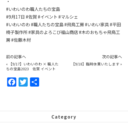
・
#いわいのわ職人たちの宝島
#9月17日
#佐賀
#イベント
#マルシェ
#いわいのわ
#職人たちの宝島
#飛鳥工房
#いわい家具
#平田
椅子製作所
#家具のよろこび福山商店
#木のおもちゃ飛鳥工
房
#佐藤木材
前の記事へ
次の記事へ
«
【9/17】いわいのわ × 職人た
【9/18】臨時休業いたします
»
ちの宝島2023 佐賀 イベント
F
T
共
a
w
有
c
itt
e
er
b
Category
o