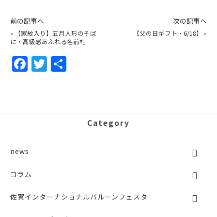
前の記事へ
次の記事へ
«
【家紋入り】五月人形のそば
【父の日ギフト・6/18】
»
に・高級感あふれる名前札
F
T
共
a
w
有
c
itt
e
er
b
Category
o
o
news
k
コラム
佐賀インターナショナルバルーンフェスタ