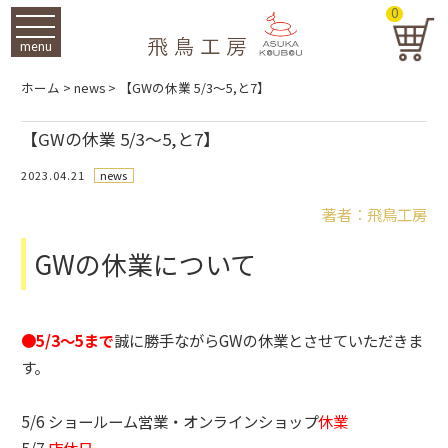
0
menu
ホーム
>
news
>
【GWの休業 5/3～5,と7】
【GWの休業 5/3～5,と7】
2023.04.21
news
著者：飛鳥工房
GWの休業について
●5/3～5まで
誠に勝手ながらGWの休業とさせていただきま
す。
5/6 ショールーム営業・オンラインショップ
休業
5/7
店休日