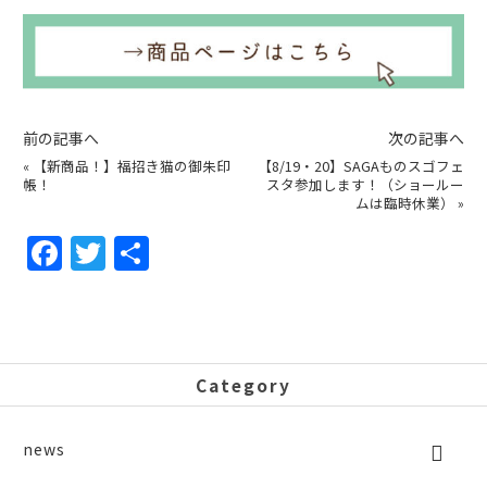
前の記事へ
次の記事へ
«
【新商品！】福招き猫の御朱印
【8/19・20】SAGAものスゴフェ
帳！
スタ参加します！（ショールー
ムは臨時休業）
»
F
T
共
a
w
有
c
itt
e
er
b
Category
o
o
news