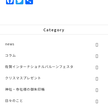
F
T
共
a
w
有
c
itt
e
er
b
Category
o
o
news
k
コラム
佐賀インターナショナルバルーンフェスタ
クリスマスプレゼント
神社・寺社様の御朱印帳
日々のこと