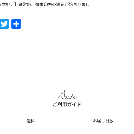
後本妙寺】通常版、御朱印帳の頒布が始まりまし
F
T
共
a
w
有
c
itt
e
er
b
o
o
k
Guide
ご利用ガイド
送料
お届け日数