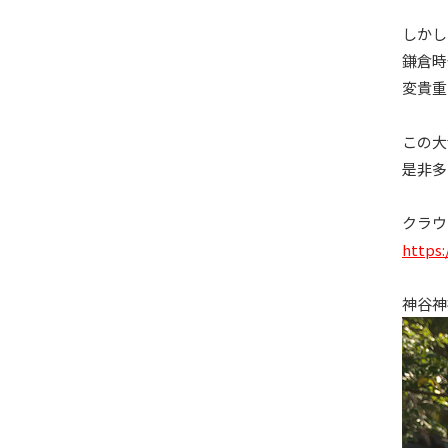
しかし
鎌倉時
変貴重
この大
是非多
クラ
https:
神谷神