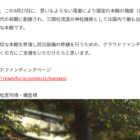
、この9月27日に、思いもよらない落雷により国宝の本殿の檜皮
代の前期に創建され、三間社流造の神社建築としては国内で最も
な本殿です。
切な本殿を修復し防災設備の修繕を行うための、クラウドファン
くの方にご支援をいただけたらと思います。
ウドファンディングページ
//readyfor.jp/projects/kandani
社宮司様・禰宜様