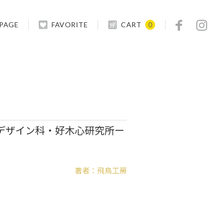
 PAGE
FAVORITE
CART
0
芸デザイン科・好木心研究所ー
著者：飛鳥工房