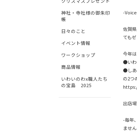
クリスマスプレゼント
-Voice
神社・寺社様の御朱印
帳
佐賀県
日々のこと
てもゼ
イベント情報
今年は
ワークショップ
●いわ
商品情報
●しあ
の2つ
いわいのわx職人たち
の宝島 2025
https
出店場
-毎年
ません