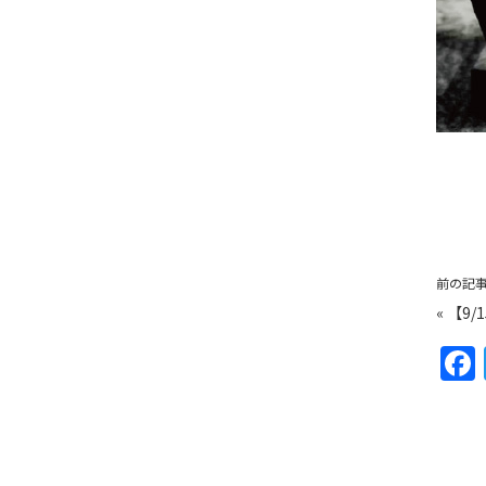
前の記
«
【9