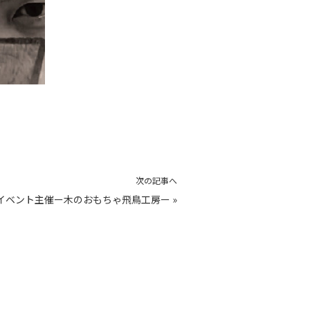
次の記事へ
5】イベント主催ー木のおもちゃ飛鳥工房ー
»