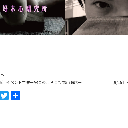
事へ
/15】イベント主催ー家具のよろこび福山商店ー
【9/1
F
T
共
a
w
有
c
itt
e
er