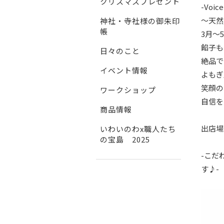
クリスマスプレゼント
-Voice
～天然
神社・寺社様の御朱印
帳
3月～
餡子も
日々のこと
絶品で
イベント情報
よもぎ
笑顔の
ワークショップ
自信を
商品情報
出店場
いわいのわx職人たち
の宝島 2025
-こだ
す♪-