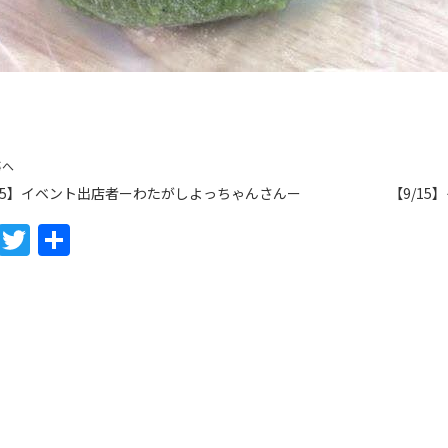
事へ
/15】イベント出店者ーわたがしよっちゃんさんー
【9/15
F
T
共
a
w
有
c
itt
e
er
b
o
o