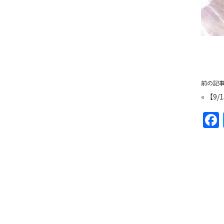
前の記
«
【9