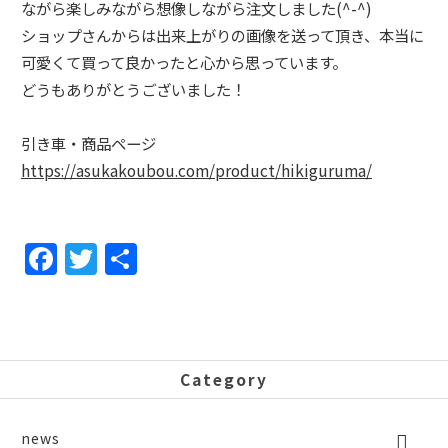
ながら楽しみながら想像しながら注文しました(^-^)
ショップさんからは出来上がりの画像を送って頂き、本当に
可愛くて買って良かったと心から思っています。
どうもありがとうございました！
引き車・商品ページ
https://asukakoubou.com/product/hikiguruma/
F
T
共
a
w
有
c
itt
e
er
b
Category
o
news