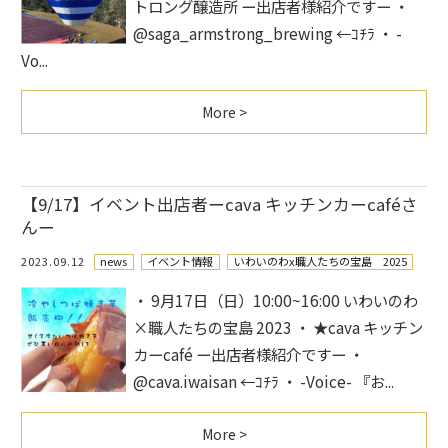
トロング醸造所 ー出店者様紹介ですー ・
@saga_armstrong_brewing ←ｺﾁﾗ ・ -
Vo...
More >
【9/17】イベント出店者ーcava キッチンカーcaféさ
んー
2023.09.12
news
イベント情報
いわいのわx職人たちの宝島 2025
・ 9月17日（日）10:00~16:00 いわいのわ
×職人たちの宝島 2023 ・ ★cava キッチン
カーcafé ー出店者様紹介ですー ・
@cava.iwaisan ←ｺﾁﾗ ・ -Voice- 『お...
More >