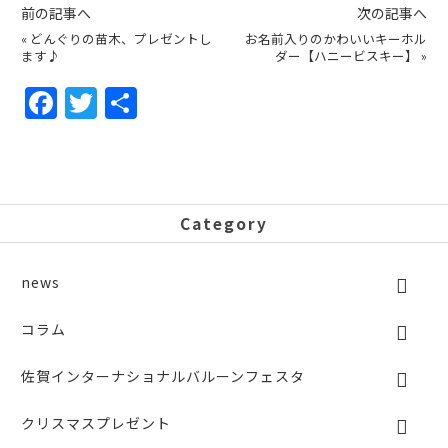
前の記事へ
次の記事へ
«
どんぐりの苗木、プレゼントし
お名前入りのかわいいキーホル
ます♪
ダー【ハニービスキー】
»
F
T
共
a
w
有
c
itt
e
er
b
Category
o
o
news
k
コラム
佐賀インターナショナルバルーンフェスタ
クリスマスプレゼント