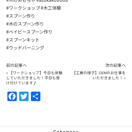
#
ワークショップ
#
木工体験
#
スプーン作り
#
木のスプーン作り
#
ベイビースプーン作り
#
スプーンキット
#
ウッドバーニング
前の記事へ
次の記事へ
«
【ワークショップ】今日も体験
【工房の様子】OEMのお仕事を
していただきました！平日も受
いただきました！
»
け付けています♪
F
T
共
a
w
有
c
itt
e
er
Category